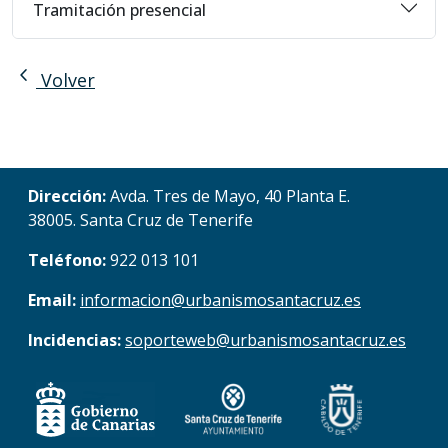
Tramitación presencial
chevron_left
Volver
Dirección:
Avda. Tres de Mayo, 40 Planta E.
38005. Santa Cruz de Tenerife
Teléfono:
922 013 101
Email:
informacion@urbanismosantacruz.es
Incidencias:
soporteweb@urbanismosantacruz.es