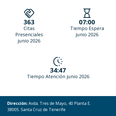
Handshake
hourglass
363
07:00
Citas
Tiempo Espera
Presenciales
junio 2026
junio 2026
search_activity
34:47
Tiempo Atención junio 2026
Dirección:
Avda. Tres de Mayo, 40 Planta E.
38005. Santa Cruz de Tenerife