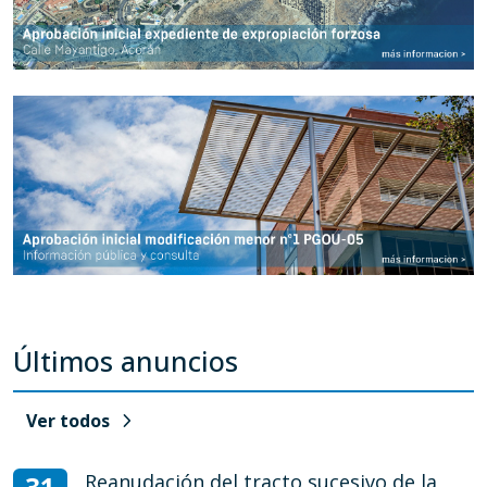
Últimos anuncios
chevron_right
Ver todos
31
Reanudación del tracto sucesivo de la