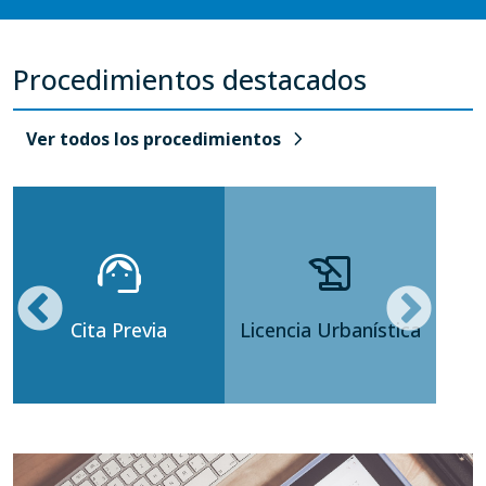
Procedimientos destacados
chevron_right
Ver todos los procedimientos
support_agent
history_edu
Cita Previa
Licencia Urbanística