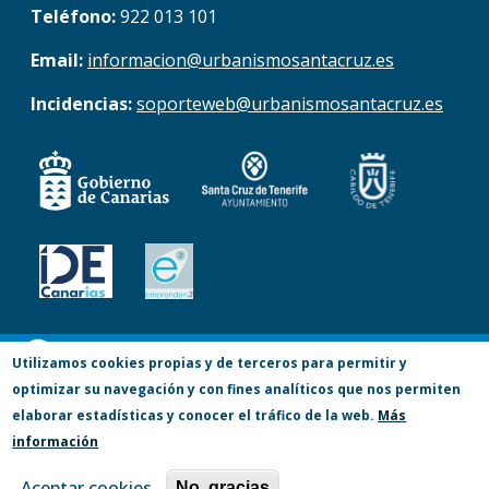
Teléfono:
922 013 101
Email:
informacion@urbanismosantacruz.es
Incidencias:
soporteweb@urbanismosantacruz.es
© Copyright 2017. Todos los derechos
Utilizamos cookies propias y de terceros para permitir y
optimizar su navegación y con fines analíticos que nos permiten
reservados.
elaborar estadísticas y conocer el tráfico de la web.
Más
Accesibilidad
Aviso Legal
Privacidad
información
Política de Cookies
Mapa Web
Aceptar cookies
No, gracias