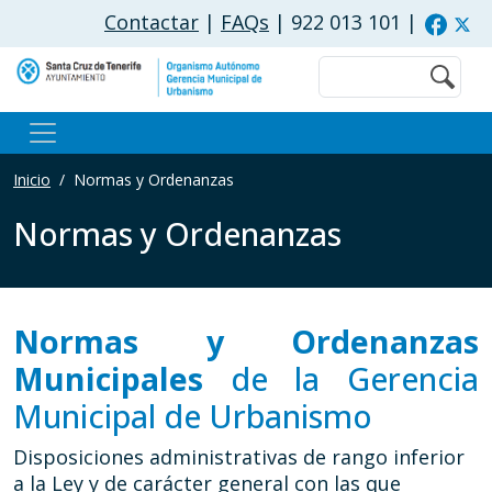
Pasar al contenido principal
Contactar
|
FAQs
| 922 013 101
|
Buscar
Inicio
Normas y Ordenanzas
Normas y Ordenanzas
Normas y Ordenanzas
Municipales
de la Gerencia
Municipal de Urbanismo
Disposiciones administrativas de rango inferior
a la Ley y de carácter general con las que