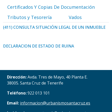
Certificados Y Copias De Documentación
Tributos y Tesorería
Vados
(411) CONSULTA SITUACIÓN LEGAL DE UN INMUEBLE
DECLARACION DE ESTADO DE RUINA
Dirección:
Avda. Tres de Mayo, 40 Planta E.
38005. Santa Cruz de Tenerife
Teléfono:
922 013 101
Email:
informacion@urbanismosantacruz.es