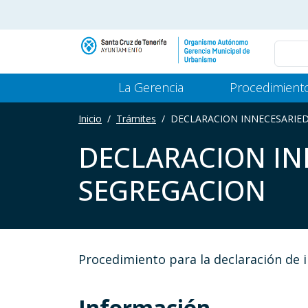
Pasar al contenido principal
Main Menu Gerencia
La Gerencia
Procedimient
Inicio
Trámites
DECLARACION INNECESARIED
DECLARACION IN
SEGREGACION
Procedimiento para la declaración de i
Información