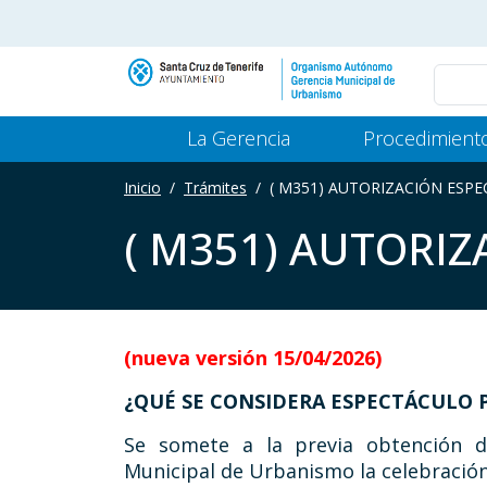
Pasar al contenido principal
Main Menu Gerencia
La Gerencia
Procedimient
Inicio
Trámites
( M351) AUTORIZACIÓN ESP
( M351) AUTORI
(nueva versión 15/04/2026)
¿QUÉ SE CONSIDERA ESPECTÁCULO 
Se somete a la previa obtención d
Municipal de Urbanismo la celebració