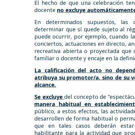
El hecho de que una celebración teng
docente
no excluye automáticamente
En determinados supuestos, las c
determinar que sí quede sujeto al rég
puede ocurrir, por ejemplo, cuando la
conciertos, actuaciones en directo, a
recreativa abierta o proyectada que
familiar o docente y encaje en la definic
La calificación del acto no depe
atribuya su promotor/a, sino de su v
alcance.
Se excluye
del concepto de “espectácu
manera habitual en establecimien
público, a estos efectos, las activida
desarrollen de forma habitual o perm
que en tales casos deberán estar
habilitante para la actividad que pr