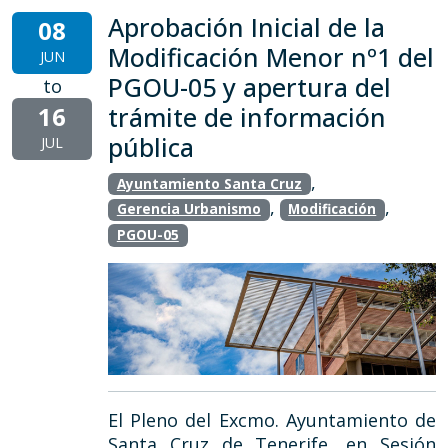
Aprobación Inicial de la
08
Modificación Menor nº1 del
JUN
PGOU-05 y apertura del
to
16
trámite de información
pública
JUL
,
Ayuntamiento Santa Cruz
,
,
Gerencia Urbanismo
Modificación
PGOU-05
El Pleno del Excmo. Ayuntamiento de
Santa Cruz de Tenerife, en Sesión