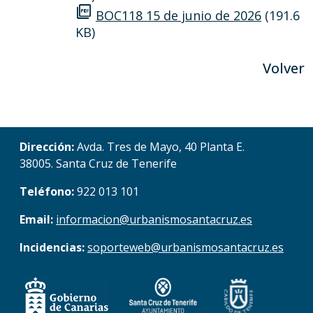
picture_as_pdf
BOC118 15 de junio de 2026
(191.6
KB)
Volver
Dirección:
Avda. Tres de Mayo, 40 Planta E.
38005. Santa Cruz de Tenerife
Teléfono:
922 013 101
Email:
informacion@urbanismosantacruz.es
Incidencias:
soporteweb@urbanismosantacruz.es