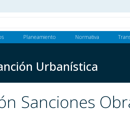
os
Planeamiento
Normativa
Tran
anción Urbanística
ión Sanciones Obr