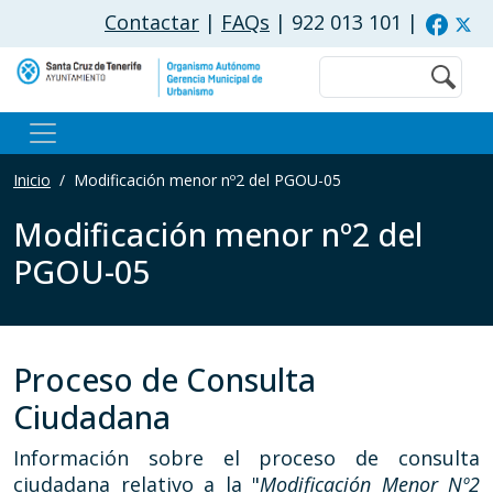
Pasar al contenido principal
Contactar
|
FAQs
| 922 013 101
|
Buscar
Inicio
Modificación menor nº2 del PGOU-05
Modificación menor nº2 del
PGOU-05
Proceso de Consulta
Ciudadana
Información sobre el proceso de consulta
ciudadana relativo a la "
Modificación Menor Nº2