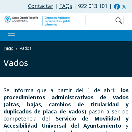
Pasar al contenido principal
Contactar
|
FAQs
| 922 013 101
|
Buscar
Inicio
Vados
Vados
Se informa que a partir del 1 de abril,
los
procedimientos administrativos de vados
(altas, bajas, cambios de titularidad y
duplicados de placa de vados)
pasan a ser de
competencia del
Servicio de Movilidad y
Accesibilidad Universal del Ayuntamiento
y