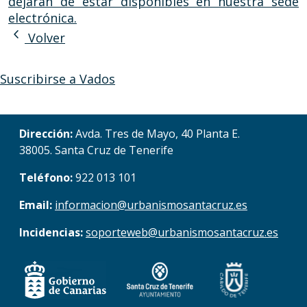
dejarán de estar disponibles en nuestra sede
electrónica.
chevron_left
Volver
Suscribirse a Vados
Dirección:
Avda. Tres de Mayo, 40 Planta E.
38005. Santa Cruz de Tenerife
Teléfono:
922 013 101
Email:
informacion@urbanismosantacruz.es
Incidencias:
soporteweb@urbanismosantacruz.es