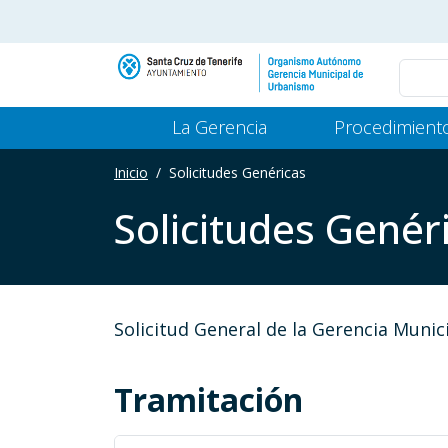
Pasar al contenido principal
Main Menu Gerencia
La Gerencia
Procedimient
Inicio
Solicitudes Genéricas
Solicitudes Genér
Solicitud General de la Gerencia Muni
Tramitación