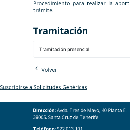
Procedimiento para realizar la apo
trámite.
Tramitación
Tramitación presencial
chevron_left
Volver
Suscribirse a Solicitudes Genéricas
Dirección:
Avda. Tres de Mayo, 40 Planta E.
38005. Santa Cruz de Tenerife
Teléfono:
922 013 101