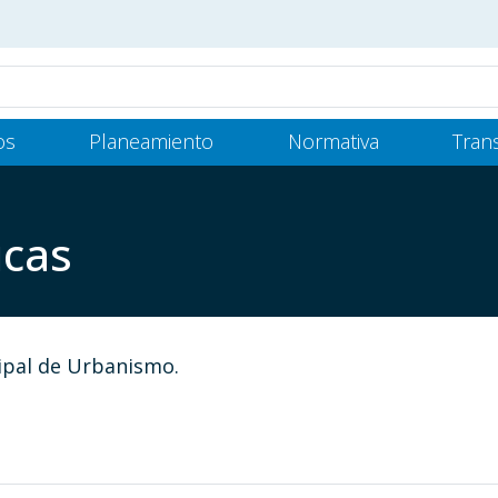
os
Planeamiento
Normativa
Tran
icas
cipal de Urbanismo.