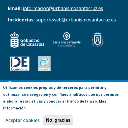
Email:
informacion@urbanismosantacruz.es
Incidencias:
soporteweb@urbanismosantacruz.es
© Copyright 2017. Todos los derechos
Utilizamos cookies propias y de terceros para permitir y
optimizar su navegación y con fines analíticos que nos permiten
reservados.
elaborar estadísticas y conocer el tráfico de la web.
Más
Accesibilidad
Aviso Legal
Privacidad
información
Política de Cookies
Mapa Web
Aceptar cookies
No, gracias
Canal Denuncia (lucha antifraude)