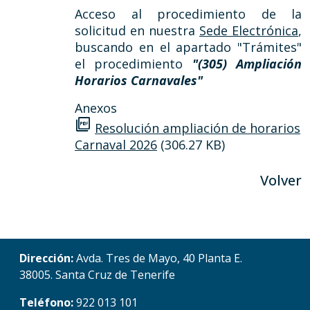
Acceso al procedimiento de la
solicitud en nuestra
Sede Electrónica
,
buscando en el apartado "Trámites"
el procedimiento
"(305) Ampliación
Horarios Carnavales"
Anexos
picture_as_pdf
Resolución ampliación de horarios
Carnaval 2026
(306.27 KB)
Volver
Dirección:
Avda. Tres de Mayo, 40 Planta E.
38005. Santa Cruz de Tenerife
Teléfono:
922 013 101