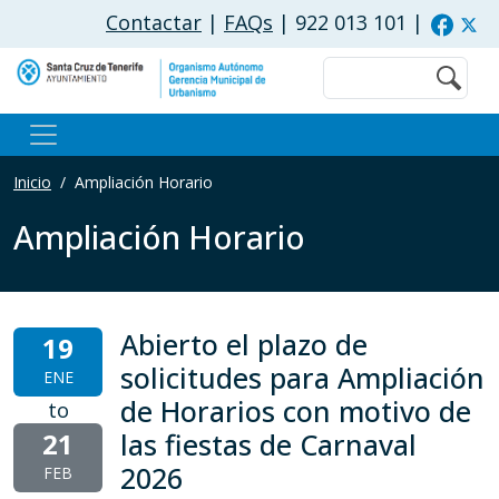
Pasar al contenido principal
Contactar
|
FAQs
| 922 013 101
|
Buscar
Inicio
Ampliación Horario
Ampliación Horario
Abierto el plazo de
19
solicitudes para Ampliación
ENE
de Horarios con motivo de
to
21
las fiestas de Carnaval
2026
FEB