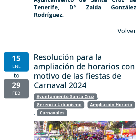
Tenerife, Dª Zaida González
Rodríguez.
Volver
Resolución para la
15
ampliación de horarios con
ENE
motivo de las fiestas de
to
29
Carnaval 2024
FEB
,
Ayuntamiento Santa Cruz
,
Gerencia Urbanismo
Ampliación Horario
,
Carnavales