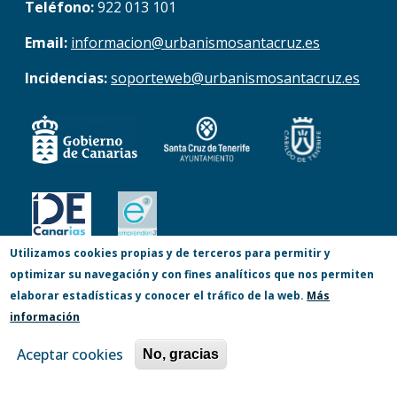
Teléfono:
922 013 101
Email:
informacion@urbanismosantacruz.es
Incidencias:
soporteweb@urbanismosantacruz.es
Utilizamos cookies propias y de terceros para permitir y
optimizar su navegación y con fines analíticos que nos permiten
© Copyright 2017. Todos los derechos
elaborar estadísticas y conocer el tráfico de la web.
Más
reservados.
información
Accesibilidad
Aviso Legal
Privacidad
Aceptar cookies
No, gracias
Política de Cookies
Mapa Web
Canal Denuncia (lucha antifraude)