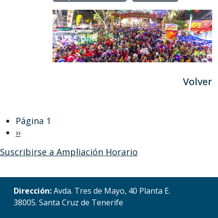
Volver
Paginación
Página 1
Siguiente página
››
Suscribirse a Ampliación Horario
Dirección:
Avda. Tres de Mayo, 40 Planta E.
38005. Santa Cruz de Tenerife