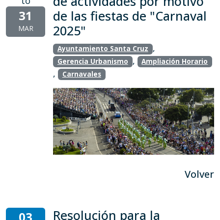
de actividades por motivo
to
31
de las fiestas de "Carnaval
2025"
MAR
,
Ayuntamiento Santa Cruz
,
Gerencia Urbanismo
Ampliación Horario
,
Carnavales
Volver
Resolución para la
03