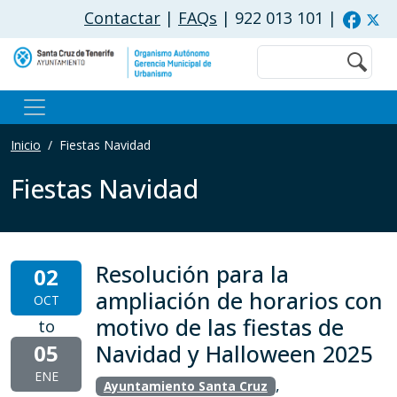
Pasar al contenido principal
Contactar
|
FAQs
| 922 013 101
|
Buscar
Inicio
Fiestas Navidad
Fiestas Navidad
Resolución para la
02
ampliación de horarios con
OCT
motivo de las fiestas de
to
05
Navidad y Halloween 2025
ENE
,
Ayuntamiento Santa Cruz