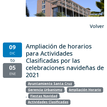
Volver
Ampliación de horarios
09
para Actividades
DIC
Clasificadas por las
to
05
celebraciones navideñas de
2021
ENE
,
Ayuntamiento Santa Cruz
,
Gerencia Urbanismo
Ampliación Horario
,
,
Fiestas Navidad
Actividades Clasificadas