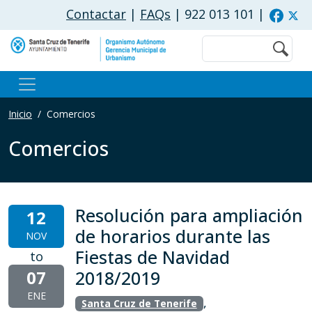
Pasar al contenido principal
Contactar
|
FAQs
| 922 013 101
|
Buscar
Inicio
Comercios
Comercios
Resolución para ampliación
12
de horarios durante las
NOV
Fiestas de Navidad
to
07
2018/2019
ENE
,
Santa Cruz de Tenerife