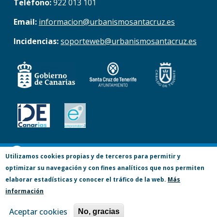
Teléfono:
922 013 101
Email:
informacion@urbanismosantacruz.es
Incidencias:
soporteweb@urbanismosantacruz.es
© Copyright 2017. Todos los derechos
Utilizamos cookies propias y de terceros para permitir y
optimizar su navegación y con fines analíticos que nos permiten
reservados.
elaborar estadísticas y conocer el tráfico de la web.
Más
Accesibilidad
Aviso Legal
Privacidad
información
Política de Cookies
Mapa Web
Aceptar cookies
No, gracias
Canal Denuncia (lucha antifraude)