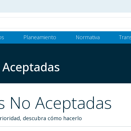
os
Planeamiento
Normativa
Tran
o Aceptadas
es No Aceptadas
terioridad, descubra cómo hacerlo