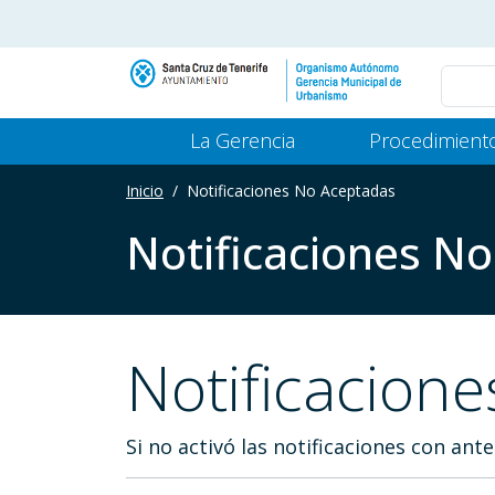
Pasar al contenido principal
Main Menu Gerencia
La Gerencia
Procedimient
Inicio
Notificaciones No Aceptadas
Notificaciones N
Notificacion
Si no activó las notificaciones con an