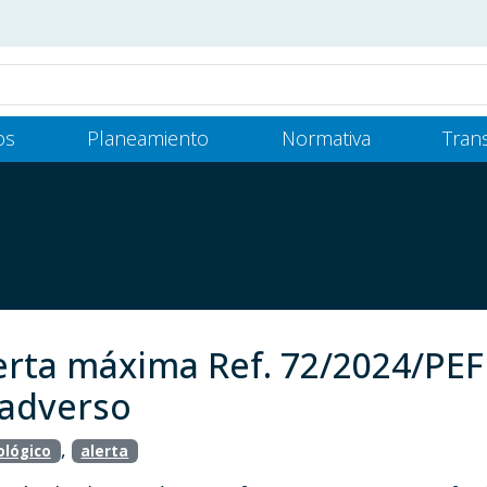
os
Planeamiento
Normativa
Tran
lerta máxima Ref. 72/2024/P
 adverso
,
lógico
alerta