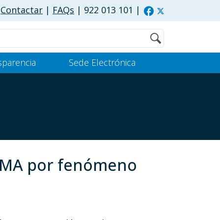
Contactar
|
FAQs
| 922 013 101
|
Buscar
sparencia
Sede Electrónica
EFMA por fenómeno