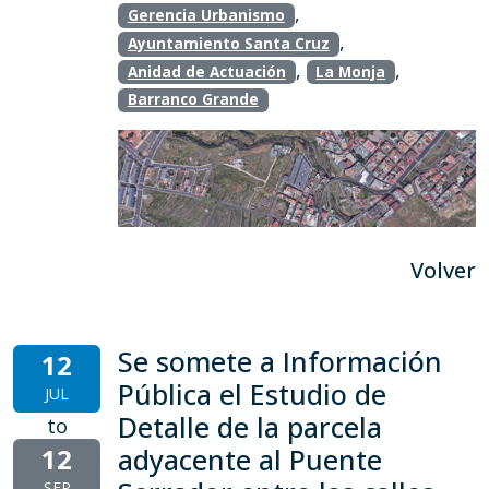
,
Gerencia Urbanismo
,
Ayuntamiento Santa Cruz
,
,
Anidad de Actuación
La Monja
Barranco Grande
Volver
Se somete a Información
12
Pública el Estudio de
JUL
Detalle de la parcela
to
12
adyacente al Puente
SEP