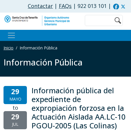
Pasar al contenido principal
Contactar
|
FAQs
| 922 013 101
|
Buscar
Inicio
Información Pública
Información Pública
Información pública del
29
expediente de
MAYO
expropiación forzosa en la
to
29
Actuación Aislada AA.LC-10
PGOU-2005 (Las Colinas)
JUL