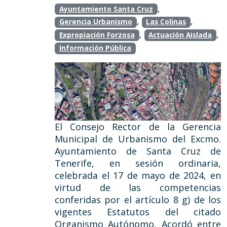
,
Ayuntamiento Santa Cruz
,
,
Gerencia Urbanismo
Las Colinas
,
,
Expropiación Forzosa
Actuación Aislada
Información Pública
El Consejo Rector de la Gerencia
Municipal de Urbanismo del Excmo.
Ayuntamiento de Santa Cruz de
Tenerife, en sesión ordinaria,
celebrada el 17 de mayo de 2024, en
virtud de las competencias
conferidas por el artículo 8 g) de los
vigentes Estatutos del citado
Organismo Autónomo, Acordó entre