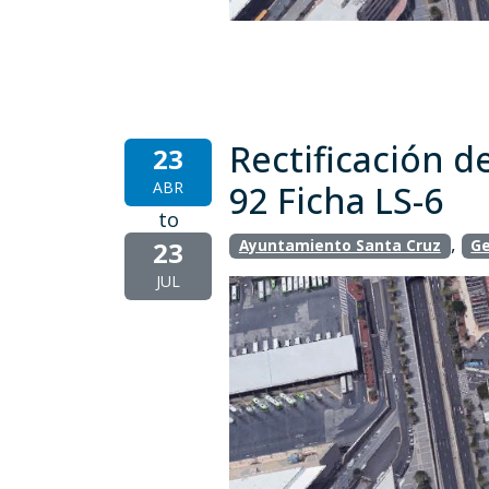
Rectificación d
23
ABR
92 Ficha LS-6
to
,
23
Ayuntamiento Santa Cruz
Ge
JUL