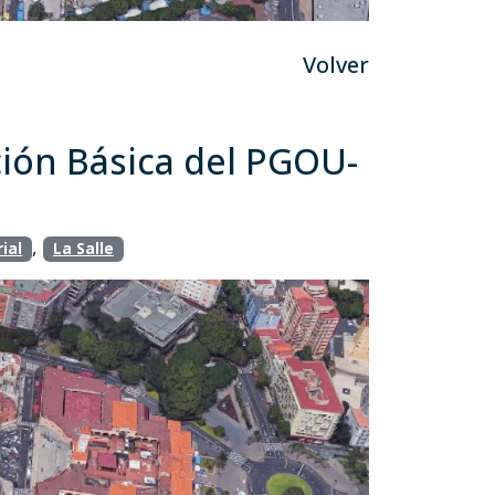
Volver
ción Básica del PGOU-
,
ial
La Salle