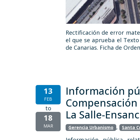
Rectificación de error mate
el que se aprueba el Texto
de Canarias. Ficha de Orden
Información púb
13
FEB
Compensación d
to
La Salle-Ensanc
18
MAR
,
Gerencia Urbanismo
Santa C
Información pública rela