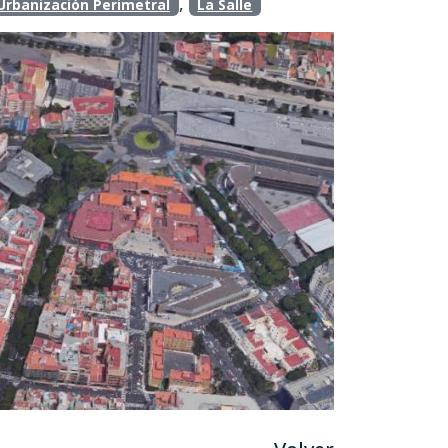
,
Urbanización Perimetral
La Salle