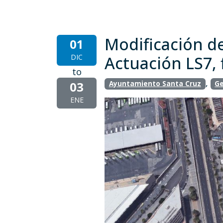
Modificación d
01
DIC
Actuación LS7, 
to
,
03
Ayuntamiento Santa Cruz
Ge
ENE