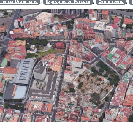
,
,
,
rencia Urbanismo
Expropiación Forzosa
Cementerio