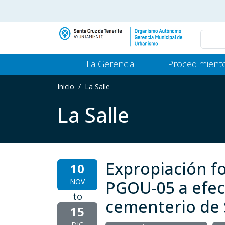
Pasar al contenido principal
Main Menu Gerencia
La Gerencia
Procedimient
Inicio
La Salle
La Salle
Expropiación fo
10
NOV
PGOU-05 a efect
to
cementerio de 
15
DIC