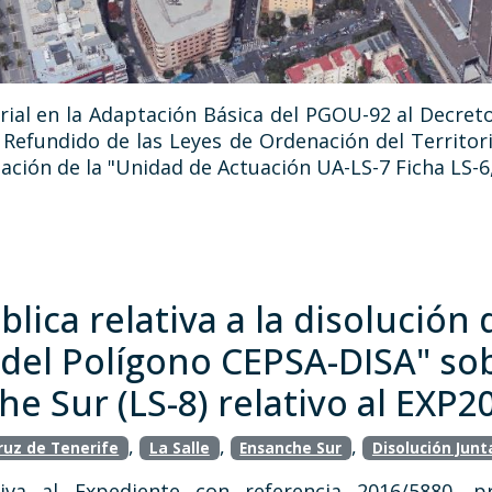
rial en la Adaptación Básica del PGOU-92 al Decreto
 Refundido de las Leyes de Ordenación del Territor
ación de la "Unidad de Actuación UA-LS-7 Ficha LS-6
lica relativa a la disolución 
el Polígono CEPSA-DISA" sob
he Sur (LS-8) relativo al EXP
,
,
,
ruz de Tenerife
La Salle
Ensanche Sur
Disolución Junt
tiva al Expediente con referencia 2016/5880, 