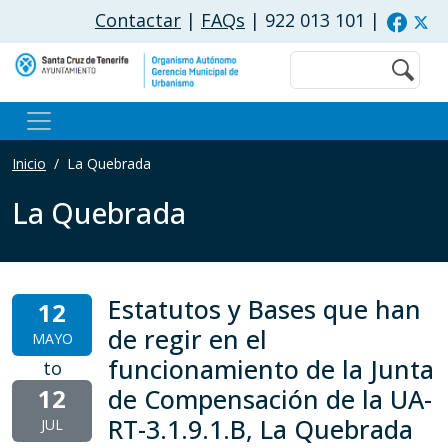
Pasar al contenido principal
Contactar
|
FAQs
| 922 013 101
|
Buscar
Inicio
La Quebrada
La Quebrada
Estatutos y Bases que han
12
de regir en el
MAYO
funcionamiento de la Junta
to
12
de Compensación de la UA-
RT-3.1.9.1.B, La Quebrada
JUL