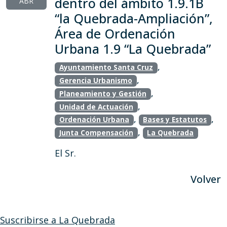
dentro del ámbito 1.9.1B
ABR
“la Quebrada-Ampliación”,
Área de Ordenación
Urbana 1.9 “La Quebrada”
,
Ayuntamiento Santa Cruz
,
Gerencia Urbanismo
,
Planeamiento y Gestión
,
Unidad de Actuación
,
,
Ordenación Urbana
Bases y Estatutos
,
Junta Compensación
La Quebrada
El Sr.
Volver
Suscribirse a La Quebrada