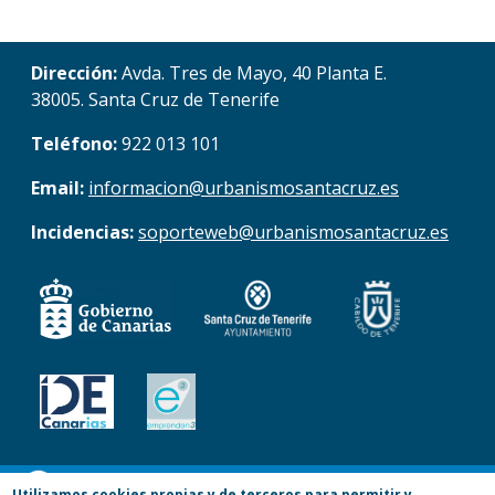
Dirección:
Avda. Tres de Mayo, 40 Planta E.
38005. Santa Cruz de Tenerife
Teléfono:
922 013 101
Email:
informacion@urbanismosantacruz.es
Incidencias:
soporteweb@urbanismosantacruz.es
© Copyright 2017. Todos los derechos
Utilizamos cookies propias y de terceros para permitir y