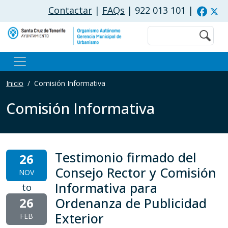
Pasar al contenido principal
Contactar
|
FAQs
| 922 013 101
|
Buscar
Inicio
Comisión Informativa
Comisión Informativa
Testimonio firmado del
26
Consejo Rector y Comisión
NOV
Informativa para
to
26
Ordenanza de Publicidad
Exterior
FEB