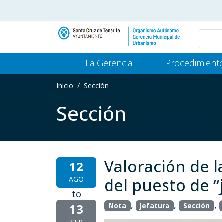
Pasar al contenido principal
Main Menu Gerencia
La Gerencia
Procedimient
Inicio
Sección
Sección
Valoración de 
12
AGO
del puesto de “
to
,
,
,
13
Nota
Jefatura
Sección
SEP