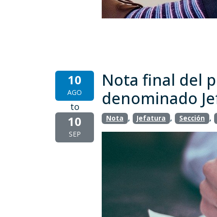
Nota final del 
10
AGO
denominado Jef
to
,
,
,
10
Nota
Jefatura
Sección
SEP