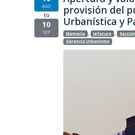
AGO
provisión del p
to
Urbanística y P
10
SEP
,
,
Memoria
Jefatura
Secció
Gerencia Urbanismo