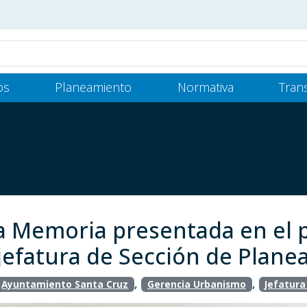
os
Planeamiento
Normativa
Tran
la Memoria presentada en el 
jefatura de Sección de Plane
,
,
Ayuntamiento Santa Cruz
Gerencia Urbanismo
Jefatura