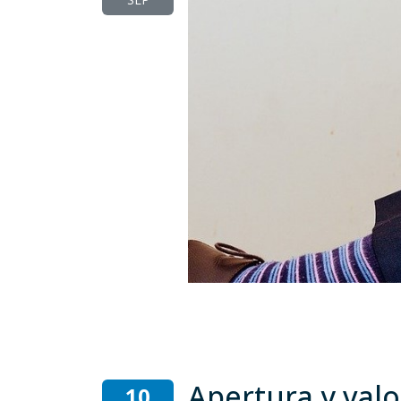
Apertura y val
10