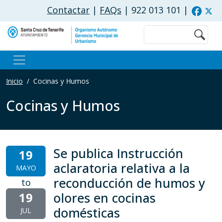
Pasar al contenido principal
Contactar
|
FAQs
| 922 013 101
|
Buscar
Inicio
Cocinas y Humos
Cocinas y Humos
Se publica Instrucción
19
aclaratoria relativa a la
MAYO
reconducción de humos y
to
19
olores en cocinas
domésticas
JUL