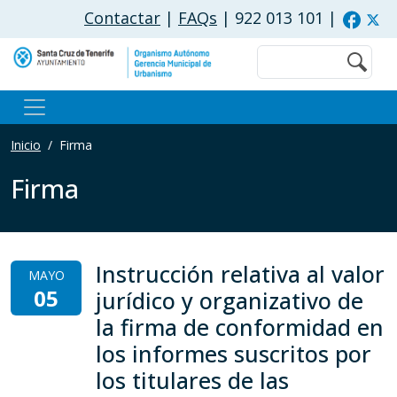
Pasar al contenido principal
Contactar
|
FAQs
| 922 013 101
|
Buscar
Inicio
Firma
Firma
Instrucción relativa al valor
MAYO
05
jurídico y organizativo de
la firma de conformidad en
los informes suscritos por
los titulares de las