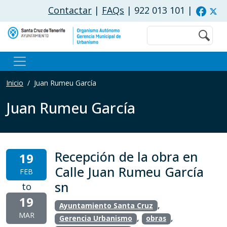
Pasar al contenido principal
Contactar
|
FAQs
| 922 013 101
|
Buscar
Inicio
Juan Rumeu García
Juan Rumeu García
Recepción de la obra en
19
Calle Juan Rumeu García
FEB
sn
to
19
,
Ayuntamiento Santa Cruz
MAR
,
,
Gerencia Urbanismo
obras