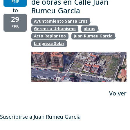
de obras en Calle Juan
ENE
Rumeu García
to
29
,
Ayuntamiento Santa Cruz
FEB
,
,
Gerencia Urbanismo
obras
,
,
Acta Replanteo
Juan Rumeu García
Limpieza Solar
Volver
Suscribirse a Juan Rumeu García