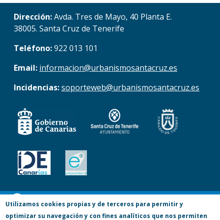
Dirección:
Avda. Tres de Mayo, 40 Planta E.
38005. Santa Cruz de Tenerife
Teléfono:
922 013 101
Email:
informacion@urbanismosantacruz.es
Incidencias:
soporteweb@urbanismosantacruz.es
© Copyright 2017. Todos los derechos
Utilizamos cookies propias y de terceros para permitir y
optimizar su navegación y con fines analíticos que nos permiten
reservados.