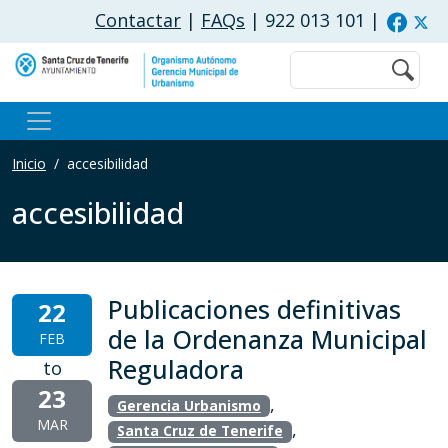
Pasar al contenido principal
Contactar
|
FAQs
| 922 013 101
|
Buscar
Inicio
accesibilidad
accesibilidad
Publicaciones definitivas
22
de la Ordenanza Municipal
FEB
Reguladora
to
23
,
Gerencia Urbanismo
MAR
,
Santa Cruz de Tenerife