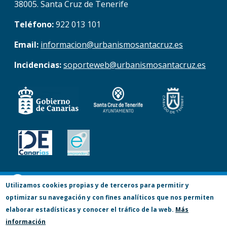
38005. Santa Cruz de Tenerife
Teléfono:
922 013 101
Email:
informacion@urbanismosantacruz.es
Incidencias:
soporteweb@urbanismosantacruz.es
© Copyright 2017. Todos los derechos
Utilizamos cookies propias y de terceros para permitir y
optimizar su navegación y con fines analíticos que nos permiten
reservados.
elaborar estadísticas y conocer el tráfico de la web.
Más
Accesibilidad
Aviso Legal
Privacidad
información