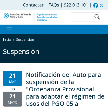
Pasar al contenido principal
Contactar
|
FAQs
| 922 013 101
|
Buscar
Inicio
Suspensión
Suspensión
Notificación del Auto para
21
suspensión de la
MAR
"Ordenanza Provisional
to
21
para adaptar el régimen de
usos del PGO-05 a
MAYO