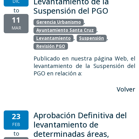
Levantamiento de la
DIC
Suspensión del PGO
to
11
,
Gerencia Urbanismo
MAR
,
Ayuntamiento Santa Cruz
,
,
Levantamiento
Suspensión
Revisión PGO
Publicado en nuestra página Web, el
levantamiento de la Suspensión del
PGO en relación a:
Volver
Aprobación Definitiva del
23
levantamiento de
FEB
determinadas áreas,
to