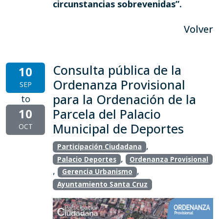
circunstancias sobrevenidas”.
Volver
Consulta pública de la
10
Ordenanza Provisional
SEP
para la Ordenación de la
to
10
Parcela del Palacio
Municipal de Deportes
OCT
,
Participación Ciudadana
,
Palacio Deportes
Ordenanza Provisional
,
,
Gerencia Urbanismo
Ayuntamiento Santa Cruz