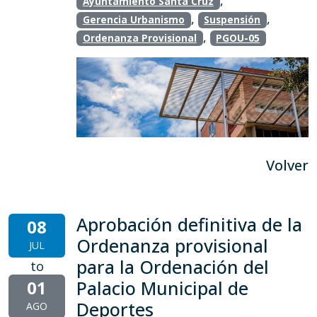
,
Ayuntamiento Santa Cruz
,
,
Gerencia Urbanismo
Suspensión
,
Ordenanza Provisional
PGOU-05
Volver
Aprobación definitiva de la
08
Ordenanza provisional
JUL
para la Ordenación del
to
01
Palacio Municipal de
Deportes
AGO