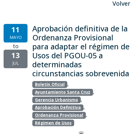
Volver
Aprobación definitiva de la
11
Ordenanza Provisional
MAYO
para adaptar el régimen de
to
13
Usos del PGOU-05 a
determinadas
JUL
circunstancias sobrevenida
,
Boletín Oficial
,
Ayuntamiento Santa Cruz
,
Gerencia Urbanismo
,
Aprobación Definitiva
,
Ordenanza Provisional
Régimen de Usos