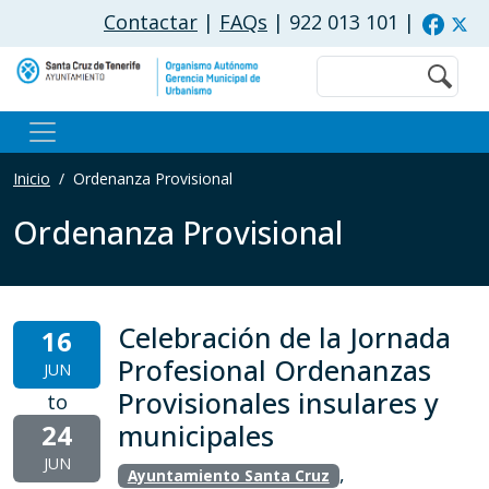
Pasar al contenido principal
Contactar
|
FAQs
| 922 013 101
|
Buscar
Inicio
Ordenanza Provisional
Ordenanza Provisional
Celebración de la Jornada
16
Profesional Ordenanzas
JUN
Provisionales insulares y
to
24
municipales
JUN
,
Ayuntamiento Santa Cruz