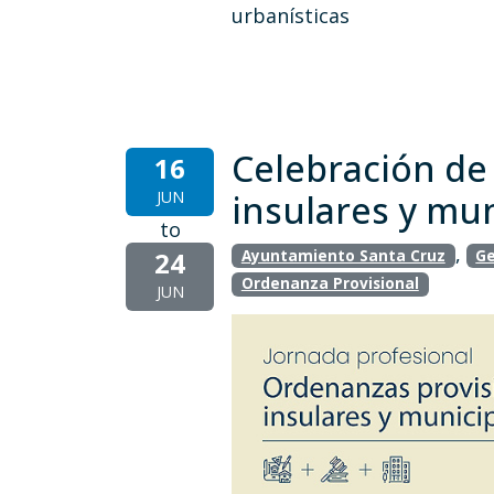
urbanísticas
Celebración de
16
JUN
insulares y mun
to
,
24
Ayuntamiento Santa Cruz
Ge
Ordenanza Provisional
JUN