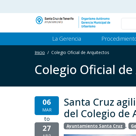
Pasar al contenido principal
Main Menu Gerencia
La Gerencia
Procedimient
Inicio
Colegio Oficial de Arquitectos
Colegio Oficial de
Santa Cruz agil
06
MAR
del Colegio de 
to
,
27
Ayuntamiento Santa Cruz
Ge
ABR