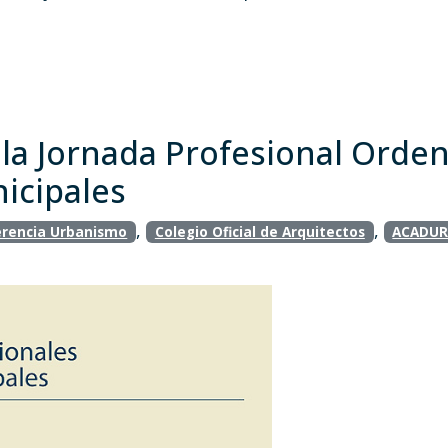
 la Jornada Profesional Orde
icipales
,
,
rencia Urbanismo
Colegio Oficial de Arquitectos
ACADU