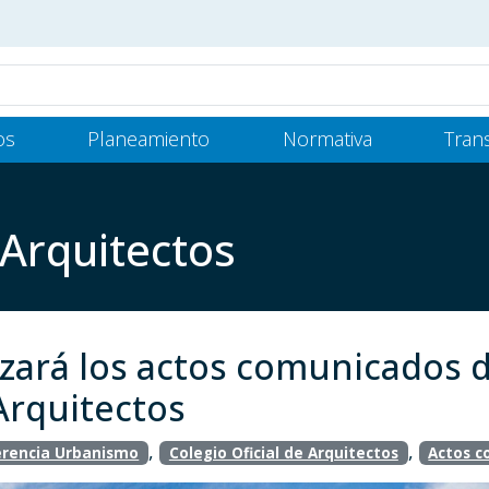
os
Planeamiento
Normativa
Tran
 Arquitectos
izará los actos comunicados 
Arquitectos
,
,
rencia Urbanismo
Colegio Oficial de Arquitectos
Actos c