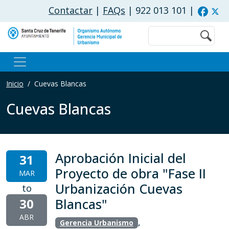
Pasar al contenido principal
Contactar
|
FAQs
| 922 013 101
|
Buscar
Inicio
Cuevas Blancas
Cuevas Blancas
Aprobación Inicial del
31
Proyecto de obra "Fase II
MAR
Urbanización Cuevas
to
30
Blancas"
ABR
,
Gerencia Urbanismo