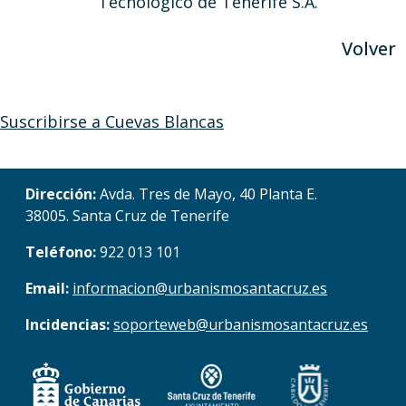
Tecnológico de Tenerife S.A.”
Volver
Suscribirse a Cuevas Blancas
Dirección:
Avda. Tres de Mayo, 40 Planta E.
38005. Santa Cruz de Tenerife
Teléfono:
922 013 101
Email:
informacion@urbanismosantacruz.es
Incidencias:
soporteweb@urbanismosantacruz.es