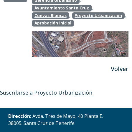
Gerencia Urbanismo
,
Ayuntamiento Santa Cruz
,
,
Cuevas Blancas
Proyecto Urbanización
Aprobación Inicial
Volver
Suscribirse a Proyecto Urbanización
Dirección:
Avda. Tres de Mayo, 40 Planta E.
38005. Santa Cruz de Tenerife