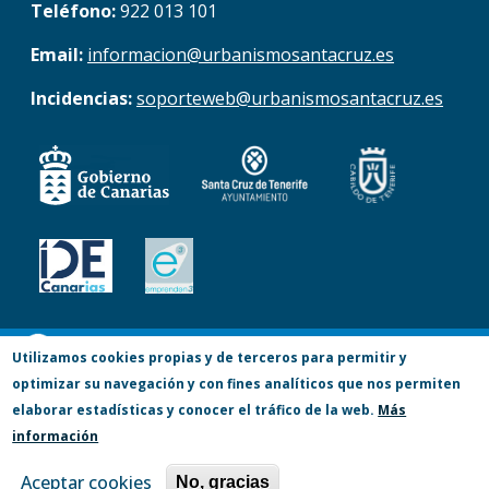
Teléfono:
922 013 101
Email:
informacion@urbanismosantacruz.es
Incidencias:
soporteweb@urbanismosantacruz.es
© Copyright 2017. Todos los derechos
Utilizamos cookies propias y de terceros para permitir y
optimizar su navegación y con fines analíticos que nos permiten
reservados.
elaborar estadísticas y conocer el tráfico de la web.
Más
Accesibilidad
Aviso Legal
Privacidad
información
Política de Cookies
Mapa Web
Aceptar cookies
No, gracias
Canal Denuncia (lucha antifraude)