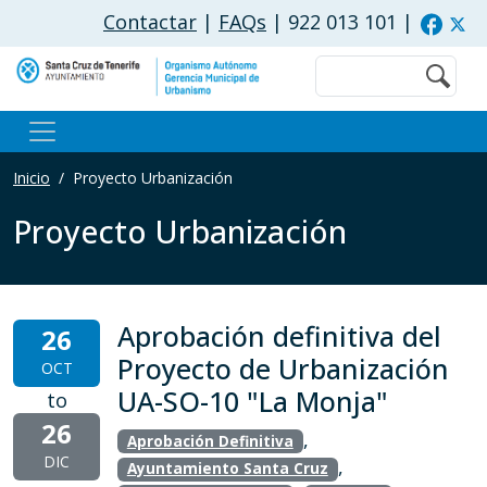
Pasar al contenido principal
Contactar
|
FAQs
| 922 013 101
|
Buscar
Inicio
Proyecto Urbanización
Proyecto Urbanización
Aprobación definitiva del
26
Proyecto de Urbanización
OCT
UA-SO-10 "La Monja"
to
26
,
Aprobación Definitiva
DIC
,
Ayuntamiento Santa Cruz