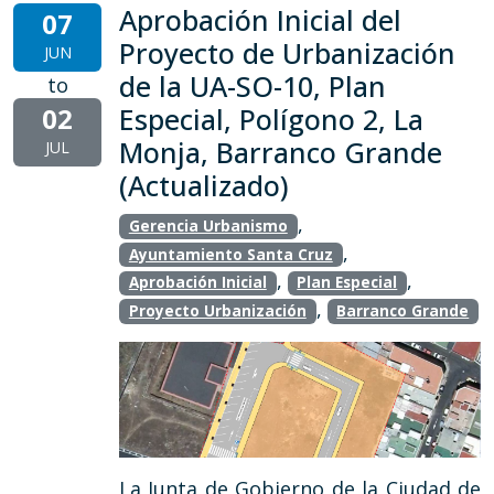
Aprobación Inicial del
07
Proyecto de Urbanización
JUN
de la UA-SO-10, Plan
to
02
Especial, Polígono 2, La
Monja, Barranco Grande
JUL
(Actualizado)
,
Gerencia Urbanismo
,
Ayuntamiento Santa Cruz
,
,
Aprobación Inicial
Plan Especial
,
Proyecto Urbanización
Barranco Grande
La Junta de Gobierno de la Ciudad de