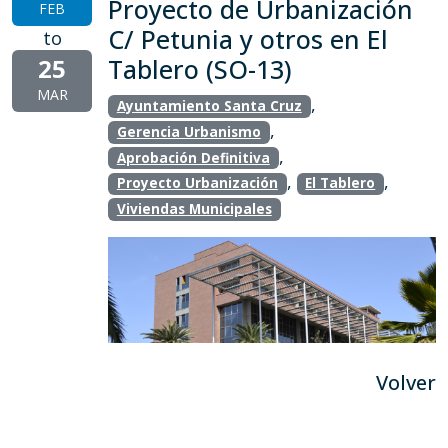
Proyecto de Urbanización
FEB
C/ Petunia y otros en El
to
25
Tablero (SO-13)
MAR
,
Ayuntamiento Santa Cruz
,
Gerencia Urbanismo
,
Aprobación Definitiva
,
,
Proyecto Urbanización
El Tablero
Viviendas Municipales
Volver