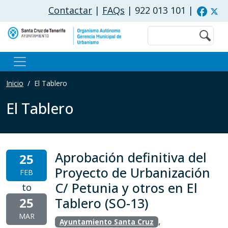
Pasar al contenido principal
Contactar
|
FAQs
| 922 013 101
|
Buscar
Inicio
El Tablero
El Tablero
Aprobación definitiva del
25
Proyecto de Urbanización
FEB
C/ Petunia y otros en El
to
25
Tablero (SO-13)
MAR
,
Ayuntamiento Santa Cruz