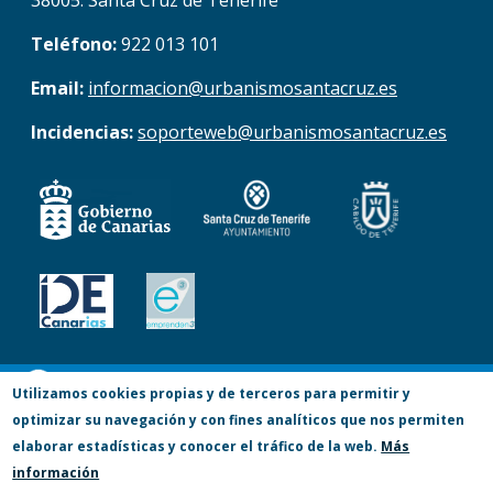
38005. Santa Cruz de Tenerife
Teléfono:
922 013 101
Email:
informacion@urbanismosantacruz.es
Incidencias:
soporteweb@urbanismosantacruz.es
© Copyright 2017. Todos los derechos
Utilizamos cookies propias y de terceros para permitir y
optimizar su navegación y con fines analíticos que nos permiten
reservados.
elaborar estadísticas y conocer el tráfico de la web.
Más
Accesibilidad
Aviso Legal
Privacidad
información