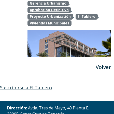
,
Gerencia Urbanismo
,
Aprobación Definitiva
,
,
Proyecto Urbanización
El Tablero
Viviendas Municipales
Volver
Suscribirse a El Tablero
Dirección:
Avda. Tres de Mayo, 40 Planta E.