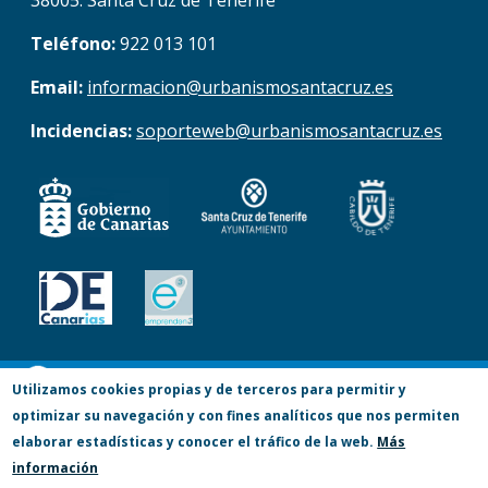
38005. Santa Cruz de Tenerife
Teléfono:
922 013 101
Email:
informacion@urbanismosantacruz.es
Incidencias:
soporteweb@urbanismosantacruz.es
© Copyright 2017. Todos los derechos
Utilizamos cookies propias y de terceros para permitir y
optimizar su navegación y con fines analíticos que nos permiten
reservados.
elaborar estadísticas y conocer el tráfico de la web.
Más
Accesibilidad
Aviso Legal
Privacidad
información