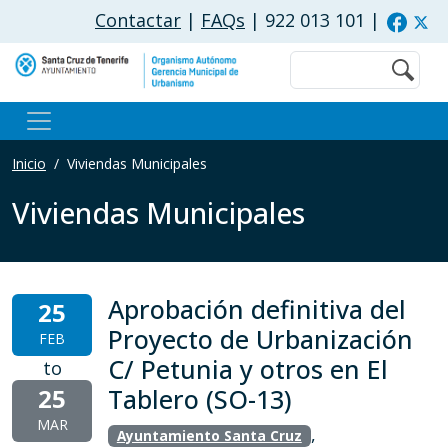
Pasar al contenido principal
Contactar
|
FAQs
| 922 013 101
|
Buscar
Inicio
Viviendas Municipales
Viviendas Municipales
Aprobación definitiva del
25
Proyecto de Urbanización
FEB
C/ Petunia y otros en El
to
25
Tablero (SO-13)
MAR
,
Ayuntamiento Santa Cruz