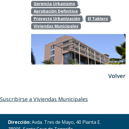
,
Gerencia Urbanismo
,
Aprobación Definitiva
,
,
Proyecto Urbanización
El Tablero
Viviendas Municipales
Volver
Suscribirse a Viviendas Municipales
Dirección:
Avda. Tres de Mayo, 40 Planta E.