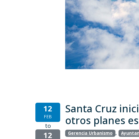
Santa Cruz inic
12
FEB
otros planes es
to
,
12
Gerencia Urbanismo
Ayuntam