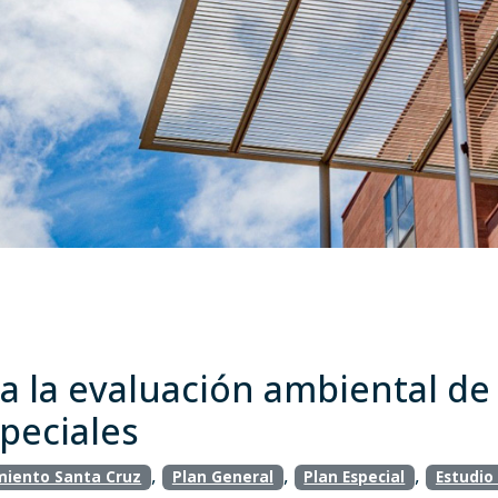
ia la evaluación ambiental de
peciales
,
,
,
iento Santa Cruz
Plan General
Plan Especial
Estudio