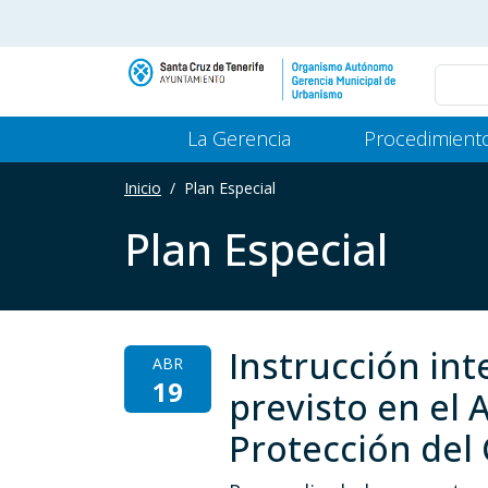
Pasar al contenido principal
Main Menu Gerencia
La Gerencia
Procedimient
Inicio
Plan Especial
Plan Especial
Instrucción int
ABR
19
previsto en el 
Protección del 