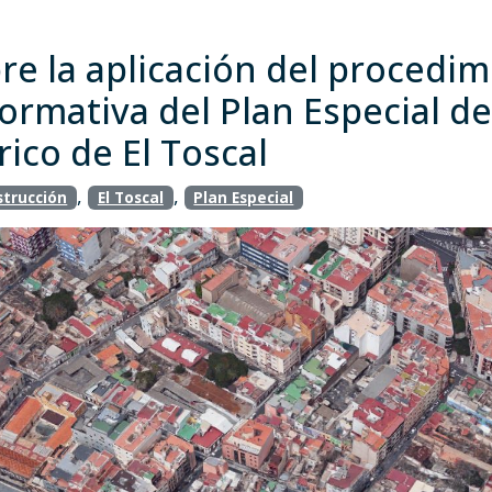
re la aplicación del procedim
normativa del Plan Especial d
ico de El Toscal
,
,
strucción
El Toscal
Plan Especial