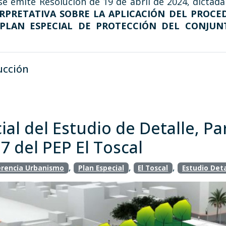
se emite Resolución de 19 de abril de 2024, dictad
RPRETATIVA SOBRE LA APLICACIÓN DEL PROCED
PLAN ESPECIAL DE PROTECCIÓN DEL CONJUN
ucción
ial del Estudio de Detalle, P
7 del PEP El Toscal
,
,
,
rencia Urbanismo
Plan Especial
El Toscal
Estudio Deta