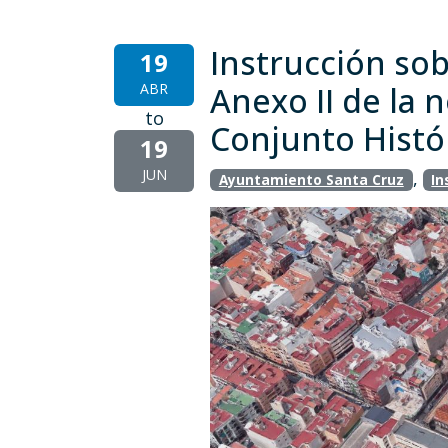
Instrucción sob
19
ABR
Anexo II de la 
to
Conjunto Histór
19
JUN
,
Ayuntamiento Santa Cruz
In