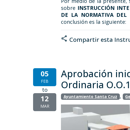
Por medio de la presente, 
sobre
INSTRUCCIÓN INTE
DE LA NORMATIVA DEL 
conclusión es la siguiente:
share
Compartir esta Instr
Aprobación inic
05
FEB
Ordinaria O.O.1
to
,
12
Ayuntamiento Santa Cruz
Ge
MAR