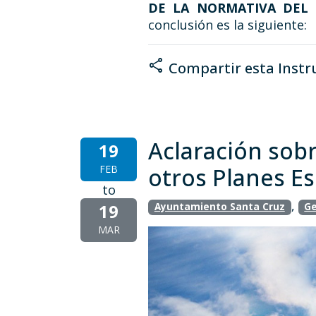
DE LA NORMATIVA DEL 
conclusión es la siguiente:
share
Compartir esta Instr
Aclaración sobr
19
FEB
otros Planes Es
to
,
19
Ayuntamiento Santa Cruz
Ge
MAR