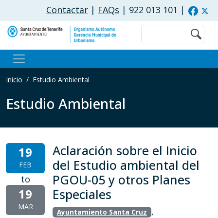
Pasar al contenido principal
Contactar
|
FAQs
| 922 013 101
|
Buscar
Inicio
Estudio Ambiental
Estudio Ambiental
Aclaración sobre el Inicio
19
del Estudio ambiental del
FEB
PGOU-05 y otros Planes
to
19
Especiales
MAR
,
Ayuntamiento Santa Cruz