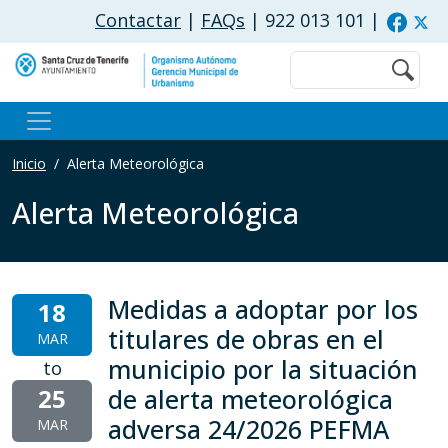
Pasar al contenido principal
Contactar
|
FAQs
| 922 013 101
|
Buscar
Inicio
Alerta Meteorológica
Alerta Meteorológica
Medidas a adoptar por los
18
titulares de obras en el
MAR
municipio por la situación
to
25
de alerta meteorológica
adversa 24/2026 PEFMA
MAR