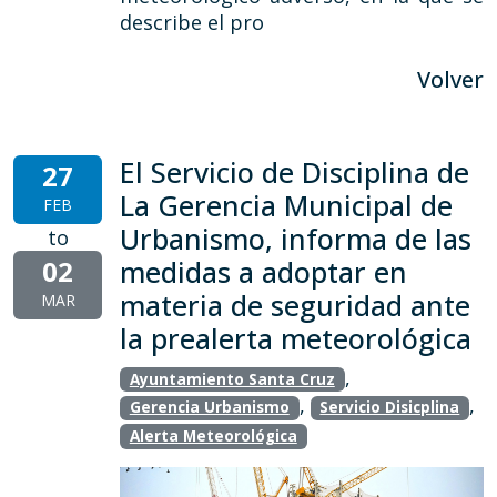
describe el pro
Volver
El Servicio de Disciplina de
27
La Gerencia Municipal de
FEB
Urbanismo, informa de las
to
02
medidas a adoptar en
materia de seguridad ante
MAR
la prealerta meteorológica
,
Ayuntamiento Santa Cruz
,
,
Gerencia Urbanismo
Servicio Disicplina
Alerta Meteorológica