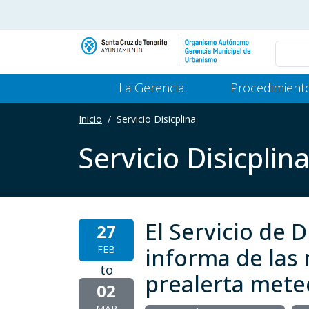
Pasar al contenido principal
Main Menu Gerencia
La Gerencia
Procedimient
Inicio
Servicio Disicplina
Servicio Disicplin
El Servicio de 
27
FEB
informa de las
to
prealerta mete
02
MAR