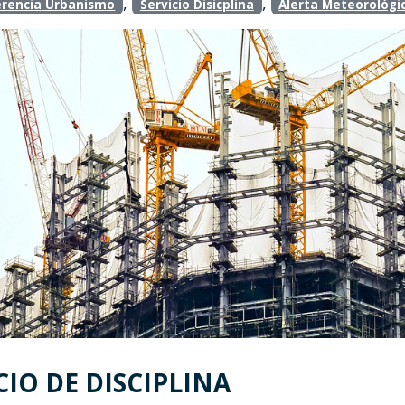
,
,
rencia Urbanismo
Servicio Disicplina
Alerta Meteorológi
CIO DE DISCIPLINA