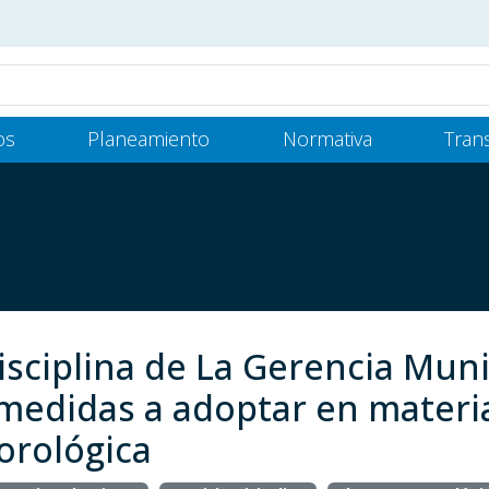
os
Planeamiento
Normativa
Tran
a
Disciplina de La Gerencia Mun
 medidas a adoptar en materia
orológica