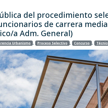
blica del procedimiento sele
uncionarios de carrera media
ico/a Adm. General)
,
,
,
rencia Urbanismo
Proceso Selectivo
Concurso
Técnic