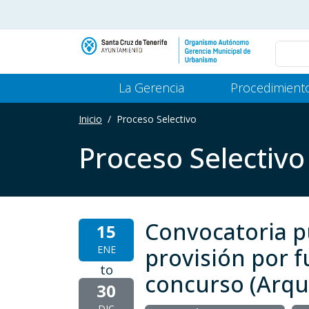
Pasar al contenido principal
Main Menu Gerencia
La Gerencia
Procedimient
Inicio
Proceso Selectivo
Proceso Selectivo
Convocatoria pú
15
ENE
provisión por f
to
concurso (Arqu
30
DIC