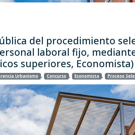
blica del procedimiento sele
ersonal laboral fijo, mediant
icos superiores, Economista)
,
,
,
rencia Urbanismo
Concurso
Economista
Proceso Sele