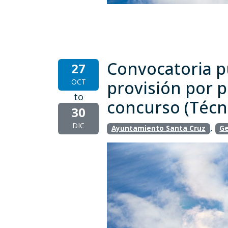
Convocatoria pú
27
OCT
provisión por p
to
concurso (Técn
30
DIC
,
Ayuntamiento Santa Cruz
Ge