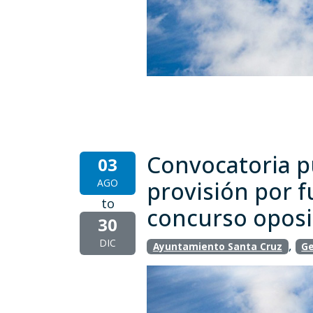
Convocatoria pú
03
AGO
provisión por f
to
concurso oposi
30
DIC
,
Ayuntamiento Santa Cruz
Ge