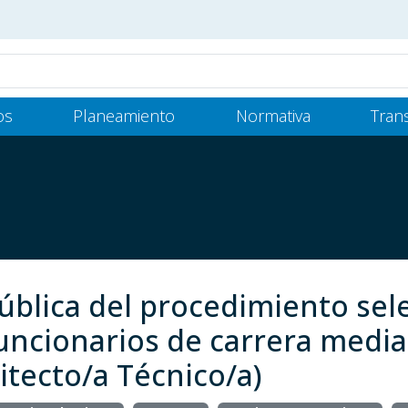
os
Planeamiento
Normativa
Tran
blica del procedimiento sele
uncionarios de carrera media
itecto/a Técnico/a)