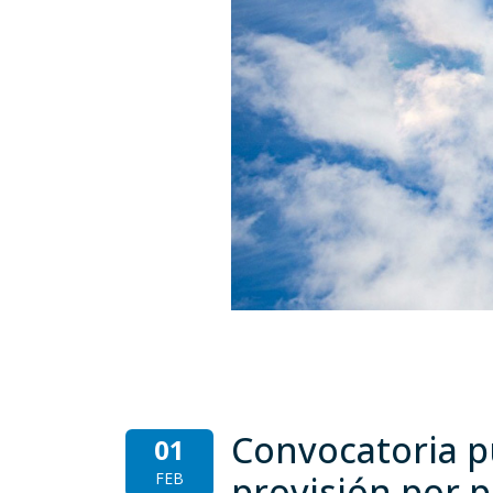
Convocatoria pú
01
FEB
provisión por p