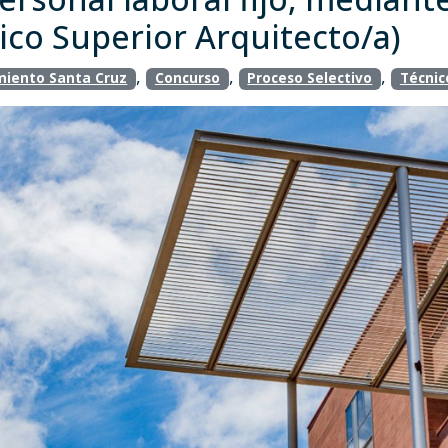
ico Superior Arquitecto/a)
,
,
,
iento Santa Cruz
Concurso
Proceso Selectivo
Técnic