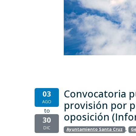
Convocatoria pú
03
AGO
provisión por p
to
oposición (Info
30
DIC
,
Ayuntamiento Santa Cruz
Ge