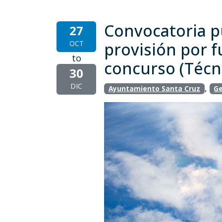
Convocatoria pú
27
OCT
provisión por f
to
concurso (Técn
30
DIC
,
Ayuntamiento Santa Cruz
Ge