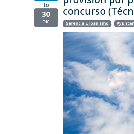
to
concurso (Técn
30
DIC
,
Gerencia Urbanismo
Ayuntam