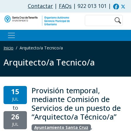
Pasar al contenido principal
Contactar
|
FAQs
| 922 013 101
|
Buscar
Inicio
Arquitecto/a Tecnico/a
Arquitecto/a Tecnico/a
Provisión temporal,
15
mediante Comisión de
JUL
Servicios de un puesto de
to
26
“Arquitecto/a Técnico/a”
JUL
,
Ayuntamiento Santa Cruz