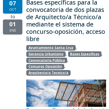
Bases específicas para la
07
convocatoria de dos plazas
OCT
de Arquitecto/a Técnico/a
to
01
mediante el sistema de
concurso-oposición, acceso
ENE
libre
,
Ayuntamiento Santa Cruz
,
,
Gerencia Urbanismo
Bases Específicas
,
Convocatoria Pública
,
Concurso Oposición
Arquitecto/a Tecnico/a