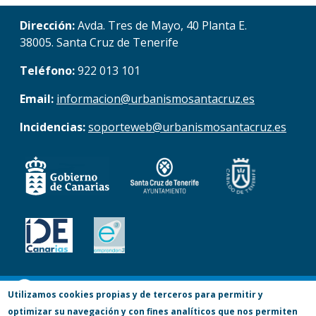
Dirección:
Avda. Tres de Mayo, 40 Planta E.
38005. Santa Cruz de Tenerife
Teléfono:
922 013 101
Email:
informacion@urbanismosantacruz.es
Incidencias:
soporteweb@urbanismosantacruz.es
© Copyright 2017. Todos los derechos
Utilizamos cookies propias y de terceros para permitir y
optimizar su navegación y con fines analíticos que nos permiten
reservados.