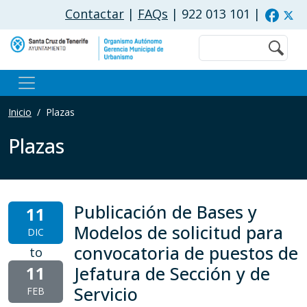
Pasar al contenido principal
Contactar
|
FAQs
| 922 013 101
|
Buscar
Inicio
Plazas
Plazas
Publicación de Bases y
11
Modelos de solicitud para
DIC
convocatoria de puestos de
to
11
Jefatura de Sección y de
Servicio
FEB