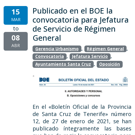
Publicado en el BOE la
15
convocatoria para Jefatura
MAR
de Servicio de Régimen
to
08
General
ABR
,
,
Gerencia Urbanismo
Régimen General
,
,
Convocatoria
Jefatura Servicio
,
Ayuntamiento Santa Cruz
Oposición
En el «Boletín Oficial de la Provincia
de Santa Cruz de Tenerife» número
12, de 27 de enero de 2021, se han
publicado íntegramente las bases