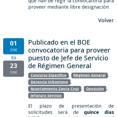
que han de regir la convocatoria para
proveer mediante libre designación:
Volver
Publicado en el BOE
01
convocatoria para proveer
ENE
puesto de Jefe de Servicio
to
23
de Régimen General
ENE
,
,
Concurso Específico
Régimen General
,
Gerencia Urbanismo
,
,
Ayuntamiento Santa Cruz
Oposición
Jefatura Servicio
El plazo de presentación de
solicitudes será de
quince días