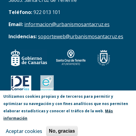
38005. Santa Cruz de Tenerife
Teléfono:
922 013 101
Email:
informacion@urbanismosantacruz.es
Incidencias:
soporteweb@urbanismosantacruz.es
Utilizamos cookies propias y de terceros para permitir y
optimizar su navegación y con fines analíticos que nos permiten
© Copyright 2017. Todos los derechos
elaborar estadísticas y conocer el tráfico de la web.
Más
reservados.
información
Accesibilidad
Aviso Legal
Privacidad
Aceptar cookies
No, gracias