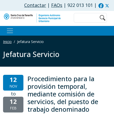
Pasar al contenido principal
Contactar
|
FAQs
| 922 013 101
|
Buscar
Inicio
Jefatura Servicio
Jefatura Servicio
Procedimiento para la
12
provisión temporal,
NOV
mediante comisión de
to
12
servicios, del puesto de
trabajo denominado
FEB