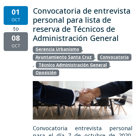
Convocatoria de entrevista
01
personal para lista de
OCT
reserva de Técnicos de
to
08
Administración General
OCT
,
Gerencia Urbanismo
,
Ayuntamiento Santa Cruz
Convocatoria
,
,
Técnico Administración General
Oposición
Convocatoria entrevista personal
para el día 7 de octubre de 2020,