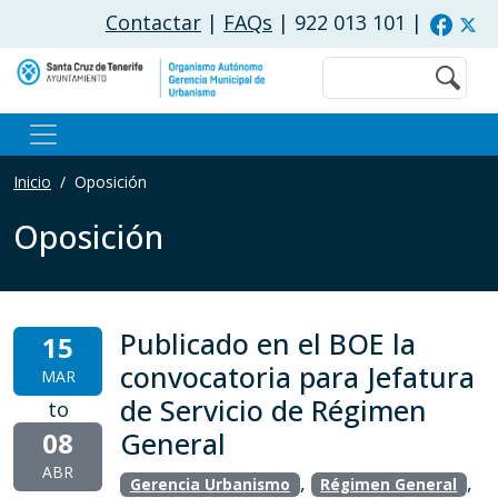
Pasar al contenido principal
Contactar
|
FAQs
| 922 013 101
|
Buscar
Inicio
Oposición
Oposición
Publicado en el BOE la
15
convocatoria para Jefatura
MAR
de Servicio de Régimen
to
08
General
ABR
,
,
Gerencia Urbanismo
Régimen General