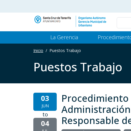
Pasar al contenido principal
Main Menu Gerencia
La Gerencia
Procedimient
Inicio
Puestos Trabajo
Puestos Trabajo
Procedimiento 
03
JUN
Administración 
to
Responsable de
04
JUL