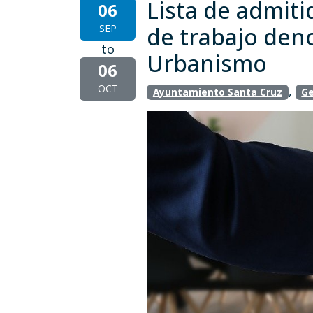
Lista de admiti
06
SEP
de trabajo den
to
Urbanismo
06
OCT
,
Ayuntamiento Santa Cruz
Ge