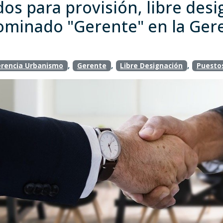
dos para provisión, libre des
ominado "Gerente" en la Ger
,
,
,
rencia Urbanismo
Gerente
Libre Designación
Puesto