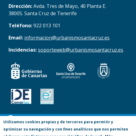
Dirección:
Avda. Tres de Mayo, 40 Planta E.
38005. Santa Cruz de Tenerife
Teléfono:
922 013 101
Email:
informacion@urbanismosantacruz.es
Incidencias:
soporteweb@urbanismosantacruz.es
© Copyright 2017. Todos los derechos
Utilizamos cookies propias y de terceros para permitir y
optimizar su navegación y con fines analíticos que nos permiten
reservados.