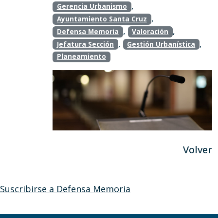
,
Gerencia Urbanismo
,
Ayuntamiento Santa Cruz
,
,
Defensa Memoria
Valoración
,
,
Jefatura Sección
Gestión Urbanística
Planeamiento
Volver
Suscribirse a Defensa Memoria