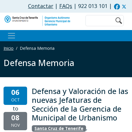
Pasar al contenido principal
Contactar
|
FAQs
| 922 013 101
|
Buscar
Inicio
Defensa Memoria
Defensa Memoria
Defensa y Valoración de las
06
nuevas Jefaturas de
OCT
Sección de la Gerencia de
to
08
Municipal de Urbanismo
NOV
,
Santa Cruz de Tenerife