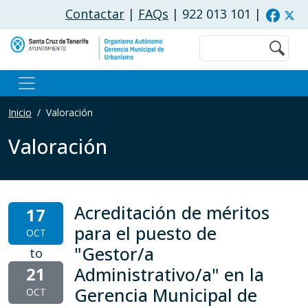
Pasar al contenido principal
Contactar
|
FAQs
| 922 013 101
|
Buscar
Inicio
Valoración
Valoración
Acreditación de méritos
17
para el puesto de
OCT
"Gestor/a
to
21
Administrativo/a" en la
Gerencia Municipal de
OCT