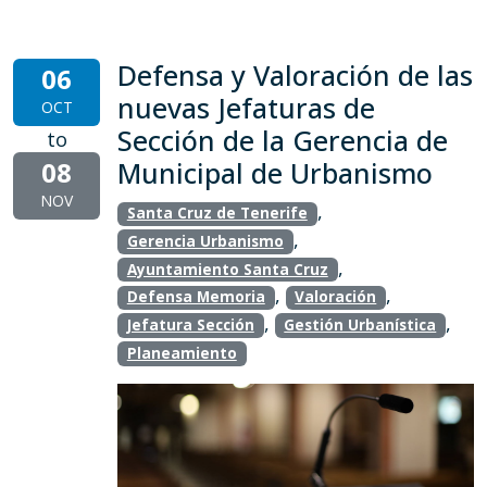
Defensa y Valoración de las
06
nuevas Jefaturas de
OCT
Sección de la Gerencia de
to
08
Municipal de Urbanismo
NOV
,
Santa Cruz de Tenerife
,
Gerencia Urbanismo
,
Ayuntamiento Santa Cruz
,
,
Defensa Memoria
Valoración
,
,
Jefatura Sección
Gestión Urbanística
Planeamiento