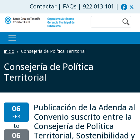
Pasar al contenido principal
Contactar
|
FAQs
| 922 013 101
|
Buscar
Inicio
Consejería de Política Territorial
Consejería de Política
Territorial
Publicación de la Adenda al
06
Convenio suscrito entre la
FEB
Consejería de Política
to
06
Territorial, Sostenibilidad y