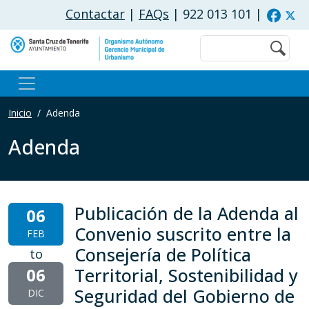
Pasar al contenido principal
Contactar
|
FAQs
| 922 013 101
|
Buscar
Inicio
Adenda
Adenda
Publicación de la Adenda al
06
Convenio suscrito entre la
FEB
Consejería de Política
to
06
Territorial, Sostenibilidad y
Seguridad del Gobierno de
DIC