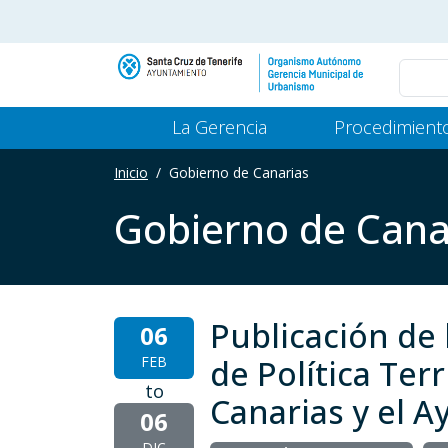
Pasar al contenido principal
Main Menu Gerencia
La Gerencia
Procedimient
Inicio
Gobierno de Canarias
Gobierno de Cana
Publicación de 
06
FEB
de Política Ter
to
Canarias y el 
06
DIC