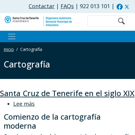
Pasar al contenido principal
Contactar
|
FAQs
| 922 013 101
|
Buscar
Inicio
Cartografía
Cartografía
Santa Cruz de Tenerife en el siglo XIX
sobre Santa Cruz de Tenerife en el sigl
Lee más
Comienzo de la cartografía
moderna