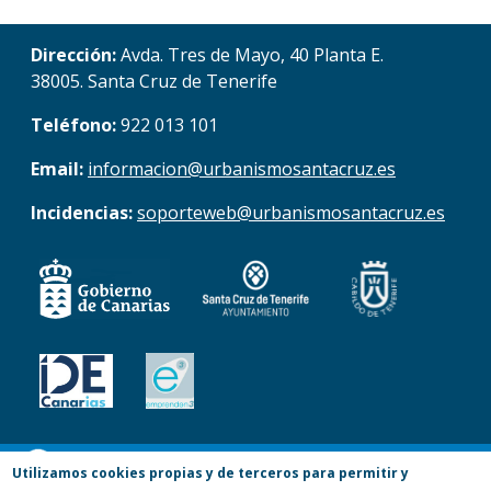
Dirección:
Avda. Tres de Mayo, 40 Planta E.
38005. Santa Cruz de Tenerife
Teléfono:
922 013 101
Email:
informacion@urbanismosantacruz.es
Incidencias:
soporteweb@urbanismosantacruz.es
© Copyright 2017. Todos los derechos
Utilizamos cookies propias y de terceros para permitir y