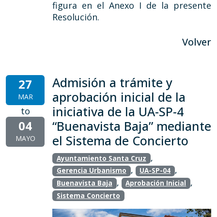
figura en el Anexo I de la presente
Resolución.
Volver
Admisión a trámite y
27
aprobación inicial de la
MAR
iniciativa de la UA-SP-4
to
04
“Buenavista Baja” mediante
el Sistema de Concierto
MAYO
,
Ayuntamiento Santa Cruz
,
,
Gerencia Urbanismo
UA-SP-04
,
,
Buenavista Baja
Aprobación Inicial
Sistema Concierto