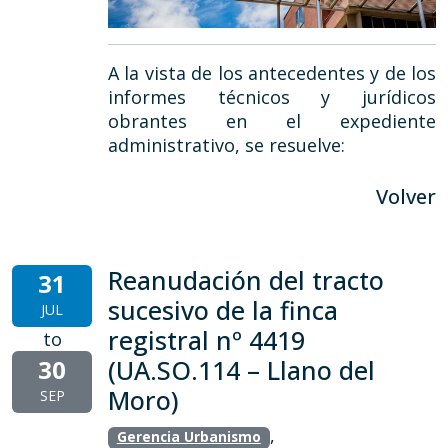
A la vista de los antecedentes y de los
informes técnicos y jurídicos
obrantes en el expediente
administrativo, se resuelve:
Volver
Reanudación del tracto
31
sucesivo de la finca
JUL
registral nº 4419
to
30
(UA.SO.114 – Llano del
Moro)
SEP
,
Gerencia Urbanismo