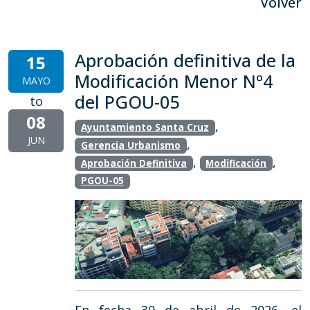
Volver
Aprobación definitiva de la
15
Modificación Menor Nº4
MAYO
del PGOU-05
to
08
,
Ayuntamiento Santa Cruz
JUN
,
Gerencia Urbanismo
,
,
Aprobación Definitiva
Modificación
PGOU-05
En fecha 30 de abril de 2026, el