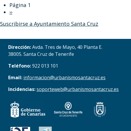
Paginación
Página 1
Siguiente página
››
Suscribirse a Ayuntamiento Santa Cruz
Dirección:
Avda. Tres de Mayo, 40 Planta E.
38005. Santa Cruz de Tenerife
Teléfono:
922 013 101
Email:
informacion@urbanismosantacruz.es
Incidencias:
soporteweb@urbanismosantacruz.es