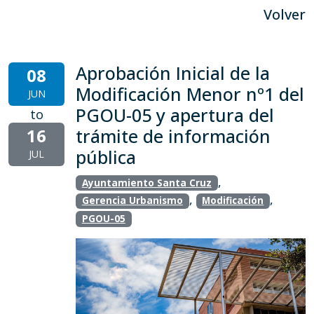
Volver
Aprobación Inicial de la
08
Modificación Menor nº1 del
JUN
PGOU-05 y apertura del
to
16
trámite de información
pública
JUL
,
Ayuntamiento Santa Cruz
,
,
Gerencia Urbanismo
Modificación
PGOU-05