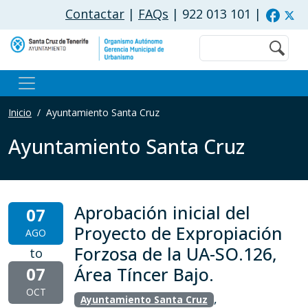
Pasar al contenido principal
Contactar
|
FAQs
| 922 013 101
|
Buscar
Inicio
Ayuntamiento Santa Cruz
Ayuntamiento Santa Cruz
Aprobación inicial del
07
Proyecto de Expropiación
AGO
Forzosa de la UA-SO.126,
to
07
Área Tíncer Bajo.
OCT
,
Ayuntamiento Santa Cruz